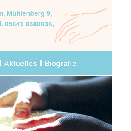
n
,
Mühlenberg 9
,
l. 05841 9680838
,
Aktuelles
Biografie