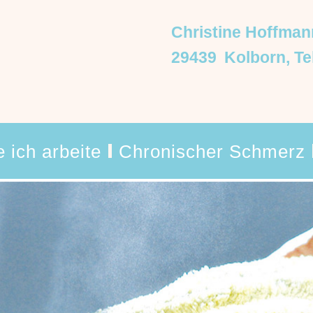
Christine Hoffman
29439
Kolborn
,
Te
 ich arbeite
Chronischer Schmerz